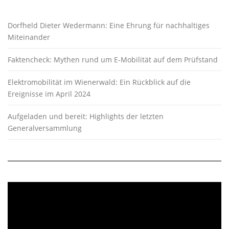
Dorfheld Dieter Wedermann: Eine Ehrung für nachhaltiges
Miteinander
Faktencheck: Mythen rund um E-Mobilität auf dem Prüfstand
Elektromobilität im Wienerwald: Ein Rückblick auf die
Ereignisse im April 2024
Aufgeladen und bereit: Highlights der letzten
Generalversammlung