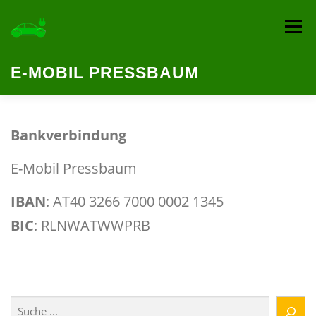
Zum
Inhalt
Menü
springen
E-MOBIL PRESSBAUM
HOME
TEAM
BEITRÄGE
ANMELDEN
Bankverbindung
E-Mobil Pressbaum
LEGAL
DOKUMENTE
IBAN
: AT40 3266 7000 0002 1345
BIC
: RLNWATWWPRB
MITARBEITERINNEN LOGIN
Suchen