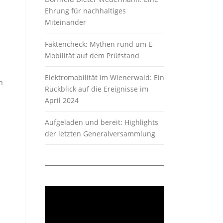
Ehrung für nachhaltiges
Miteinander
Faktencheck: Mythen rund um E-
Mobilität auf dem Prüfstand
Elektromobilität im Wienerwald: Ein
h
Rückblick auf die Ereignisse im
April 2024
Aufgeladen und bereit: Highlights
der letzten Generalversammlung