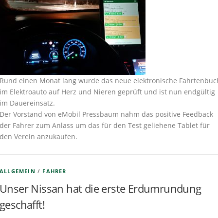
Rund einen Monat lang wurde das neue elektronische Fahrtenbuc
im Elektroauto auf Herz und Nieren geprüft und ist nun endgültig
im Dauereinsatz.
Der Vorstand von eMobil Pressbaum nahm das positive Feedback
der Fahrer zum Anlass um das für den Test geliehene Tablet für
den Verein anzukaufen.
ALLGEMEIN
/
FAHRER
Unser Nissan hat die erste Erdumrundung
geschafft!