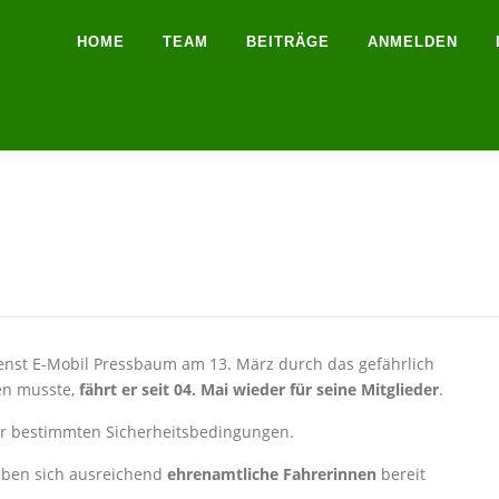
HOME
TEAM
BEITRÄGE
ANMELDEN
nst E-Mobil Pressbaum am 13. März durch das gefährlich
len musste,
fährt er seit 04. Mai wieder für seine Mitglieder
.
ter bestimmten Sicherheitsbedingungen.
aben sich ausreichend
ehrenamtliche Fahrerinnen
bereit