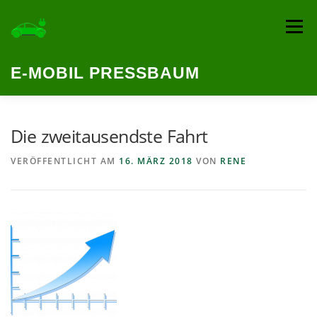
Zum
Inhalt
Menü
springen
E-MOBIL PRESSBAUM
HOME
TEAM
BEITRÄGE
ANMELDEN
Die zweitausendste Fahrt
VERÖFFENTLICHT AM
16. MÄRZ 2018
VON
RENE
LEGAL
DOKUMENTE
MITARBEITERINNEN LOGIN